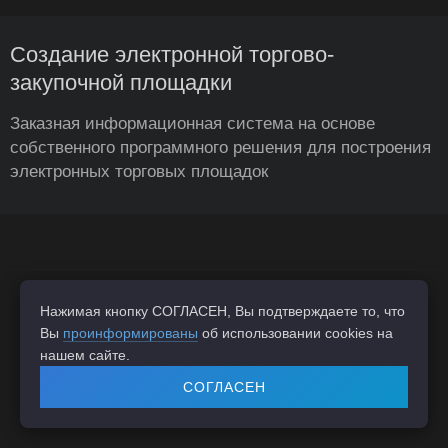
Создание электронной торгово-
закупочной площадки
Заказная информационная система на основе
собственного программного решения для построения
электронных торговых площадок
+7 (473)
212-12-38
Нажимая кнопку СОГЛАСЕН, Вы подтверждаете то, что
Вы
проинформированы
об использовании cookies на
contacts@inlinegroup-c.ru
нашем сайте.
СОГЛАСЕН
© 2005-2026 ЗАО «Инлайн Груп Центр»