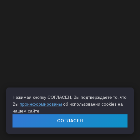
+7 (473)
212-12-38
Нажимая кнопку СОГЛАСЕН, Вы подтверждаете то, что
Вы
проинформированы
об использовании cookies на
contacts@inlinegroup-c.ru
нашем сайте.
СОГЛАСЕН
© 2005-2026 ЗАО «Инлайн Груп Центр»